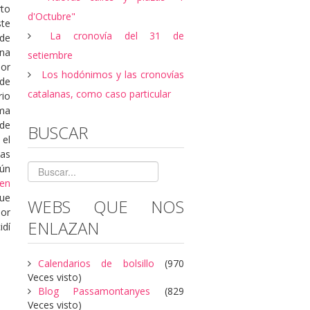
to
d'Octubre"
ste
La cronovía del 31 de
 de
na
setiembre
or
Los hodónimos y las cronovías
de
catalanas, como caso particular
rio
ma
 de
BUSCAR
el
as
ún
en
ue
WEBS QUE NOS
por
ENLAZAN
dí
Calendarios de bolsillo
(970
Veces visto)
Blog Passamontanyes
(829
Veces visto)