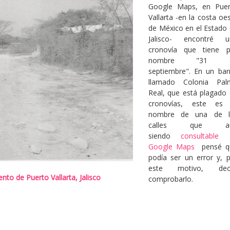
Google Maps, en Puer
Vallarta -en la costa oe
de México en el Estado
Jalisco- encontré u
cronovía que tiene p
nombre "31 
septiembre". En un bar
llamado Colonia Pal
Real, que está plagado
cronovías, este es 
nombre de una de l
calles que a
siendo
consultable 
Google Maps
pensé q
podía ser un error y, 
este motivo, deci
to de Puerto Vallarta, Jalisco
comprobarlo.