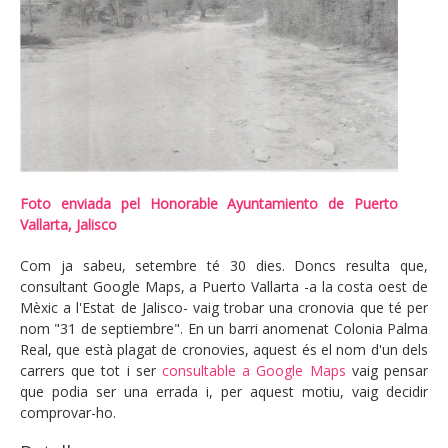
Foto enviada pel Honorable Ayuntamiento de Puerto
Vallarta, Jalisco
Com ja sabeu, setembre té 30 dies. Doncs resulta que,
consultant Google Maps, a
Puerto Vallarta -a la costa oest de
Mèxic a l'Estat de Jalisco- vaig trobar una cronovia que té per
nom "31 de septiembre". En un barri anomenat Colonia Palma
Real, que està plagat de cronovies, aquest és el nom d'un dels
carrers que tot i ser
consultable a Google Maps
vaig pensar
que
podia ser una errada i, per aquest motiu, vaig decidir
comprovar-ho
.