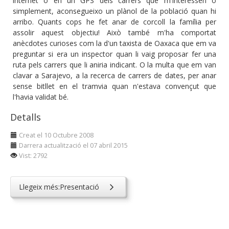
internet o en un GPS dels carrers que m'interessen o
simplement, aconsegueixo un plànol de la població quan hi
arribo. Quants cops he fet anar de corcoll la família per
assolir aquest objectiu! Això també m'ha comportat
anècdotes curioses com la d'un taxista de Oaxaca que em va
preguntar si era un inspector quan li vaig proposar fer una
ruta pels carrers que li aniria indicant. O la multa que em van
clavar a Sarajevo, a la recerca de carrers de dates, per anar
sense bitllet en el tramvia quan n'estava convençut que
l'havia validat bé.
Detalls
Creat el 10 Octubre 2008
Darrera actualització el 07 abril 2015
Vist: 2792
Llegeix més:Presentació