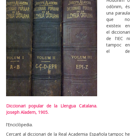
Hodònim o
odònim, és
una paraula
que no
existeix en
el diccionari
de l’IEC ni
tampoc en
el de
Diccionari popular de la Llengua Catalana.
Joseph Aladern, 1905.
l’Enciclòpedia.
Cercant al diccionari de la Real Academia Española tampoc he