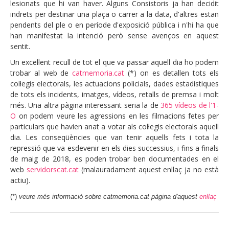
lesionats que hi van haver. Alguns Consistoris ja han decidit
indrets per destinar una plaça o carrer a la data, d'altres estan
pendents del ple o en període d'exposició pública i n'hi ha que
han manifestat la intenció però sense avenços en aquest
sentit.
Un excel·lent recull de tot el que va passar aquell dia ho podem
trobar al web de
catmemoria.cat
(*) on es detallen tots els
col·legis electorals, les actuacions policials, dades estadístiques
de tots els incidents, imatges, vídeos, retalls de premsa i molt
més. Una altra pàgina interessant seria la de
365 vídeos de l'1-
O
on podem veure les agressions en les filmacions fetes per
particulars que havien anat a votar als col·legis electorals aquell
dia. Les conseqüències que van tenir aquells fets i tota la
repressió que va esdevenir en els dies successius, i fins a finals
de maig de 2018, es poden trobar ben documentades en el
web
servidorscat.cat
(malauradament aquest enllaç ja no està
actiu).
(*)
veure més informació sobre catmemoria.cat pàgina d'aquest
enllaç