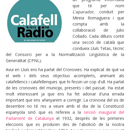
que té per nom
L'aparador
, conduït per
Mireia Romaguera i que
compta amb la
col·laboració de Julio
Collado. Cada dilluns conté
una secció de català que
condueix Lluís Tetas, tècnic
del Consorci per a la Normalització Lingüística de la
Generalitat (CPNL).
Avui en Lluís ens ha parlat del Cronovies. Ha explicat de què va
el web i dels seus objectius acomplerts, animant als
calafellencs i calafellenques que hi fessin un cop d'ull. Ha parlat
de les cronovies del municipi, presents i del passat. Ha estat
molt interessant ja que ens ha fet adonar d'una errada
important que ens afanyarem a corregir. La cronovia del sis de
desembre no té res a veure amb el dia de la Constitució
espanyola sinó que es refereix a la
sessió inaugural del
Parlament de Catalunya
el 1932, després de les primeres
eleccions que es produïen des de l'abolició de la nostra