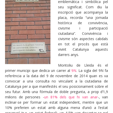
emblemàtica i simbòlica pel
seu significat. Com diu la
inscripció que acompanya la
placa, recorda “una jornada
històrica de convivència,
civisme i participació
ciutadana”. Convivència i
civisme són aspectes cabdals
en tot el procés que està
vivint Catalunya aquests
darrers anys.
Montoliu de Lleida és el
primer municipi que dedica un carrer al
9N
. La sigla del 9N fa
referència a la data del 9 de novembre de 2014 quan es va
convocar a una consulta no vinculant a la ciutadania de
Catalunya per a que manifestés el seu posicionament sobre el
seu futur. Amb una fórmula de doble pregunta, a prop d’1,9
milions de persones -
un 81% dels que hi van anar
-, van
inclinar-se per formar un estat independent, mentre que un
10% preferien un estat amb alguna mena d’unió a l’estat
espanyol (p.e. un estat federal), un 4,5% van decantar-se pel