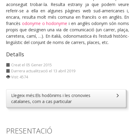
aconseguit trobar-la. Resulta estrany ja que podem veure
referir-se a ella en algunes pàgines web sud-americanes i,
encara, resulta molt més comuna en francès o en anglès. En
francès
odonyme o hodonyme
i en anglès odonym són noms
propis que designen una via de comunicació (un carrer, plaça,
carretera, camí, …). En italià, odonomastica és l’estudi històric-
lingüístic del conjunt de noms de carrers, places, etc.
Detalls
Creat el 05 Gener 2015
Darrera actualització el 13 abril 2019
Vist: 4574
Llegeix més:Els hodònims i les cronovies
catalanes, com a cas particular
PRESENTACIÓ