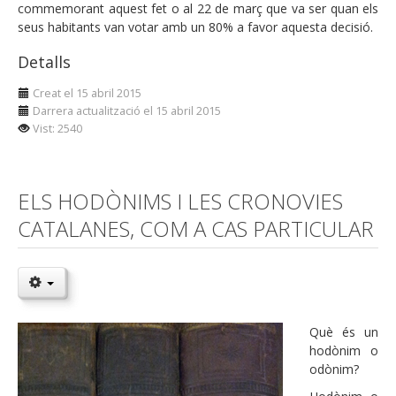
commemorant aquest fet o al 22 de març que va ser quan els
seus habitants van votar amb un 80% a favor aquesta decisió.
Detalls
Creat el 15 abril 2015
Darrera actualització el 15 abril 2015
Vist: 2540
ELS HODÒNIMS I LES CRONOVIES
CATALANES, COM A CAS PARTICULAR
Què és un
hodònim o
odònim?