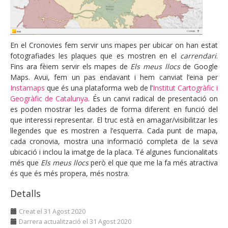
En el Cronovies fem servir uns mapes per ubicar on han estat
fotografiades les plaques que es mostren en el
carrendari
.
Fins ara fèiem servir els mapes de
Els meus llocs
de Google
Maps. Avui, fem un pas endavant i hem canviat l’eina per
Instamaps
que és una plataforma web de l’
Institut Cartogràfic i
Geogràfic de Catalunya
. És un canvi radical de presentació on
es poden mostrar les dades de forma diferent en funció del
que interessi representar. El truc està en amagar/visibilitzar les
llegendes que es mostren a l’esquerra. Cada punt de mapa,
cada cronovia, mostra una informació completa de la seva
ubicació i inclou la imatge de la placa. Té algunes funcionalitats
més que
Els meus llocs
però el que que me la fa més atractiva
és que és més propera, més nostra.
Detalls
Creat el 31 Agost 2020
Darrera actualització el 31 Agost 2020