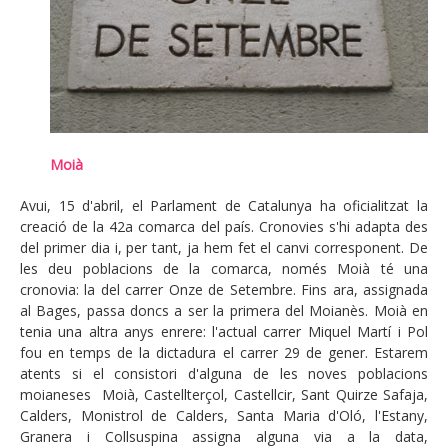
Moià
Avui, 15 d'abril, el Parlament de Catalunya ha oficialitzat la
creació de la 42a comarca del país. Cronovies s'hi adapta des
del primer dia i, per tant, ja hem fet el canvi corresponent. De
les deu poblacions de la comarca, només Moià té una
cronovia: la del carrer Onze de Setembre. Fins ara, assignada
al Bages, passa doncs a ser la primera del Moianès. Moià en
tenia una altra anys enrere: l'actual carrer Miquel Martí i Pol
fou en temps de la dictadura el carrer 29 de gener. Estarem
atents si el consistori d'alguna de les noves poblacions
moianeses Moià, Castellterçol, Castellcir, Sant Quirze Safaja,
Calders, Monistrol de Calders, Santa Maria d'Oló, l'Estany,
Granera i Collsuspina assigna alguna via a la data,