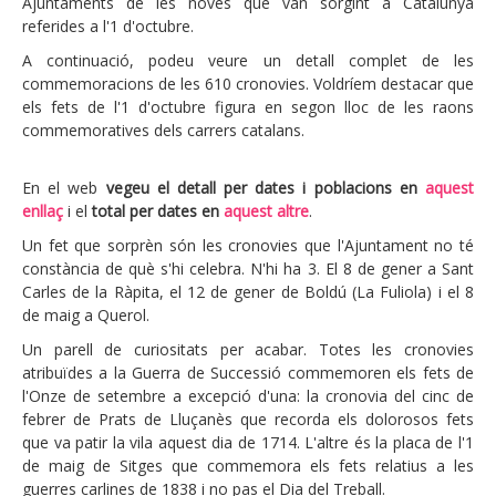
Ajuntaments de les noves que van sorgint a Catalunya
referides a l'1 d'octubre.
A continuació, podeu veure un detall complet de les
commemoracions de les 610 cronovies. Voldríem destacar que
els fets de l'1 d'octubre figura en segon lloc de les raons
commemoratives dels carrers catalans.
En el web
vegeu el detall per dates i poblacions en
aquest
enllaç
i el
total per dates en
aquest altre
.
Un fet que sorprèn són les cronovies que l'Ajuntament no té
constància de què s'hi celebra. N'hi ha 3. El 8 de gener a Sant
Carles de la Ràpita, el 12 de gener de Boldú (La Fuliola) i el 8
de maig a Querol.
Un parell de curiositats per acabar. Totes les cronovies
atribuïdes a la Guerra de Successió commemoren els fets de
l'Onze de setembre a excepció d'una: la cronovia del cinc de
febrer de Prats de Lluçanès que recorda els dolorosos fets
que va patir la vila aquest dia de 1714. L'altre és la placa de l'1
de maig de Sitges que commemora els fets relatius a les
guerres carlines de 1838 i no pas el Dia del Treball.