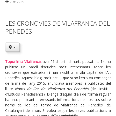
Vist: 2239
LES CRONOVIES DE VILAFRANCA DEL
PENEDÈS
Toponímia Vilafranca
, avui 21 d'abril i dimarts passat dia 14, ha
publicat un parell d'articles molt interessants sobre les
cronovies que existeixen i han existit a la vila capital de l'Alt
Penedès. Aquest blog, molt actiu, que si no l'erro va començar
de la mà de l'any 2015, anunciava aleshores la publicació del
llibre
Noms de lloc de Vilafranca del Penedès
(de l'Institut
d'Estudis Penedesencs). D'ençà d'aquell dia i de forma regular
ha anat publicant interessants informacions i curiositats sobre
noms de lloc del terme de Vilafranca del Penedès, de
Catalunya i del món. Si voleu seguir les seves publicacions a
Twitter cerqueu el compte
@ToponimiaVila