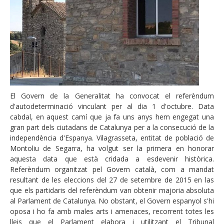
El Govern de la Generalitat ha convocat el referèndum
d'autodeterminació vinculant per al dia 1 d'octubre. Data
cabdal, en aquest camí que ja fa uns anys hem engegat una
gran part dels ciutadans de Catalunya per a la consecució de la
independència d'Espanya. Vilagrasseta, entitat de població de
Montoliu de Segarra, ha volgut ser la primera en honorar
aquesta data que està cridada a esdevenir històrica.
Referèndum organitzat pel Govern català, com a mandat
resultant de les eleccions del 27 de setembre de 2015 en las
que els partidaris del referèndum van obtenir majoria absoluta
al Parlament de Catalunya. No obstant, el Govern espanyol s'hi
oposa i ho fa amb males arts i amenaces, recorrent totes les
lleis que el Parlament elabora i utilitzant el Tribunal