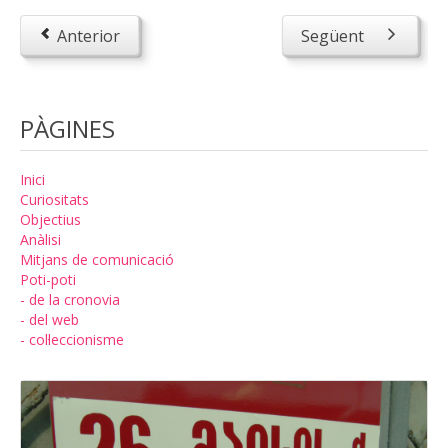
Anterior
Següent
PÀGINES
Inici
Curiositats
Objectius
Anàlisi
Mitjans de comunicació
Poti-poti
- de la cronovia
- del web
- col·leccionisme