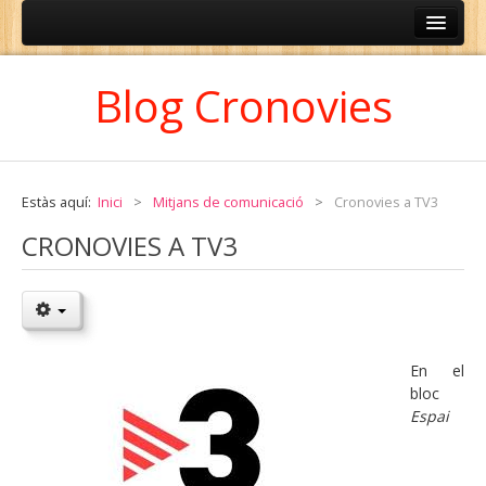
ESPAÑOL
Blog Cronovies
CATALÀ
Estàs aquí:
Inici
>
Mitjans de comunicació
>
Cronovies a TV3
CRONOVIES A TV3
En el
bloc
Espai