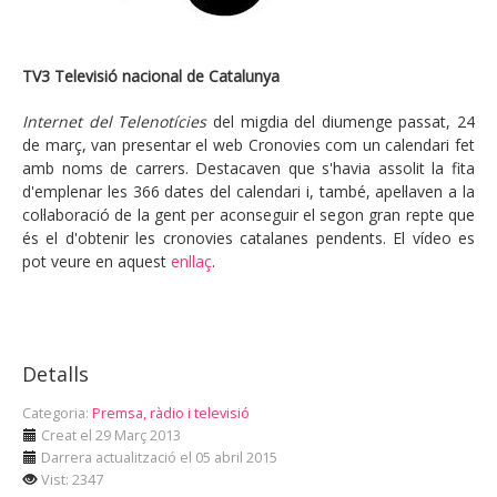
TV3 Televisió nacional de Catalunya
Internet del Telenotícies
del migdia del diumenge passat, 24
de març, van presentar el web Cronovies com un calendari fet
amb noms de carrers. Destacaven que s'havia assolit la fita
d'emplenar les 366 dates del calendari i, també, apel·laven a la
col·laboració de la gent per aconseguir el segon gran repte que
és el d'obtenir les cronovies catalanes pendents. El vídeo es
pot veure en aquest
enllaç
.
Detalls
Categoria:
Premsa, ràdio i televisió
Creat el 29 Març 2013
Darrera actualització el 05 abril 2015
Vist: 2347