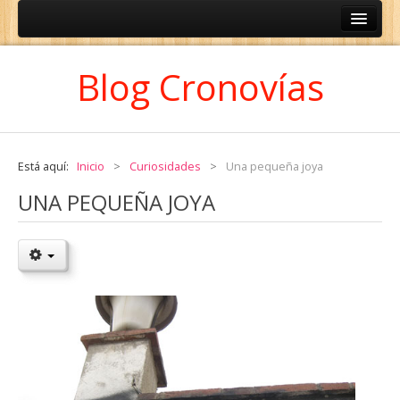
ESPAÑOL
Blog Cronovías
CATALÀ
Está aquí:
Inicio
>
Curiosidades
>
Una pequeña joya
UNA PEQUEÑA JOYA