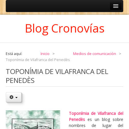
ESPAÑOL
Blog Cronovías
CATALÀ
Está aquí:
Inicio
>
Medios de comunicación
>
Toponímia de Vilafranca del Penedès
TOPONÍMIA DE VILAFRANCA DEL
PENEDÈS
Toponímia de Vilafranca del
Penedès
es un blog sobre
nombres de lugar del