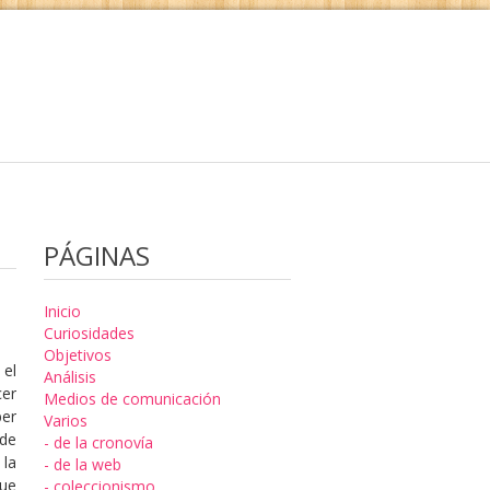
PÁGINAS
Inicio
Curiosidades
Objetivos
el
Análisis
cer
Medios de comunicación
ber
Varios
 de
- de la cronovía
 la
- de la web
que
- coleccionismo