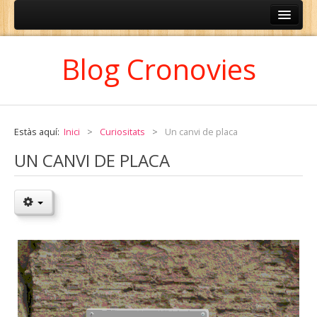
ESPAÑOL
Blog Cronovies
CATALÀ
Estàs aquí:
Inici
>
Curiositats
>
Un canvi de placa
UN CANVI DE PLACA