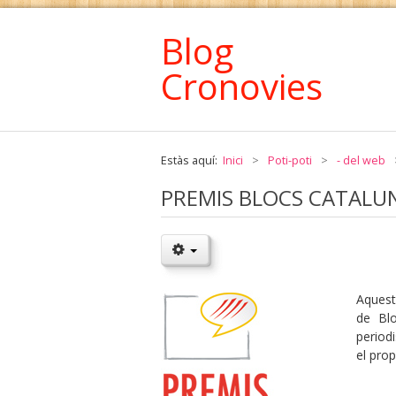
Blog
Cronovies
Estàs aquí:
Inici
>
Poti-poti
>
- del web
PREMIS BLOCS CATALU
Aquest 
de Blo
periodi
el prop