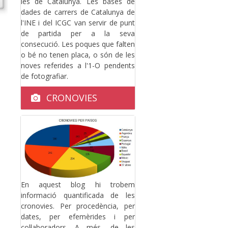
les de Catalunya. Les bases de
dades de carrers de Catalunya de
l'INE i del ICGC van servir de punt
de partida per a la seva
consecució. Les poques que falten
o bé no tenen placa, o són de les
noves referides a l'1-O pendents
de fotografiar.
CRONOVIES
En aquest blog hi trobem
informació quantificada de les
cronovies. Per procedència, per
dates, per efemèrides i per
col·laboradors. A més, de les