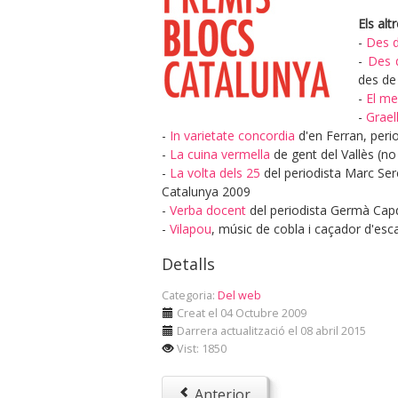
Els alt
-
Des d
-
Des 
des de 
-
El me
-
Grael
-
In varietate concordia
d'en Ferran, peri
-
La cuina vermella
de gent del Vallès (no
-
La volta dels 25
del periodista Marc Ser
Catalunya 2009
-
Verba docent
del periodista Germà Capd
-
Vilapou
, músic de cobla i caçador d'esc
Detalls
Categoria:
Del web
Creat el 04 Octubre 2009
Darrera actualització el 08 abril 2015
Vist: 1850
Anterior