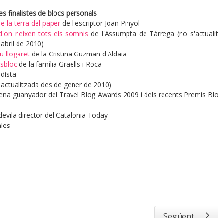
res finalistes de blocs personals
e la terra del paper
de l'escriptor Joan Pinyol
d'on neixen tots els somnis
de l'Assumpta de Tàrrega (no s'actuali
abril de 2010)
u llogaret
de la Cristina Guzman d'Aldaia
lsbloc
de la família Graells i Roca
odista
 actualitzada des de gener de 2010)
ena guanyador del Travel Blog Awards 2009 i dels recents Premis Bl
evila director del Catalonia Today
ales
Següent