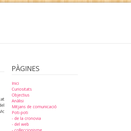
PÀGINES
Inici
Curiositats
Objectius
tat
Anàlisi
del
Mitjans de comunicació
Vic
Poti-poti
- de la cronovia
- del web
- col·leccionisme